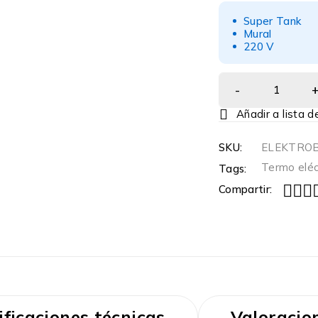
Super Tank
Mural
220 V
SKU:
ELEKTROB
Termo eléc
Tags:
Compartir:
ificaciones técnicas
Valoracion