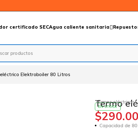
dor certificado SEC
Agua caliente sanitaria
Repuesto
léctrico Elektroboiler 80 Litros
Termo elé
Termos eléctricos
EN STOCK
$
290.0
Capacidad de 80 