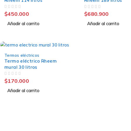
Rheem 114 litros
Rheem 189 litros
VALORADO CON
DE 5
VALORADO CON
DE 5
$
450.000
$
680.900
Añadir al carrito
Añadir al carrito
Termos eléctricos
Termo eléctrico Rheem
mural 30 litros
VALORADO CON
DE 5
$
170.000
Añadir al carrito