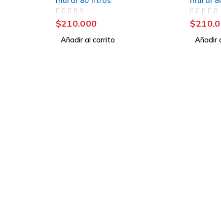
mural 80 litros
mural 80
VALORADO CON
DE 5
VALORADO CON
DE 5
$
210.000
$
210.
Añadir al carrito
Añadir a