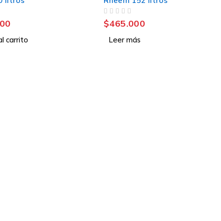
 litros
Rheem 152 litros
VALORADO CON
DE 5
000
$
465.000
l carrito
Leer más