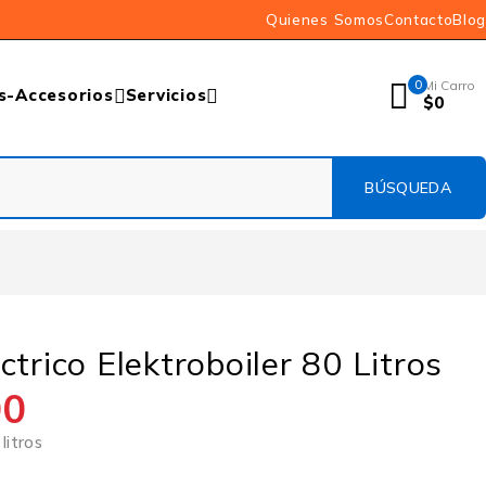
Quienes Somos
Contacto
Blog
0
Mi Carro
s-Accesorios
Servicios
$
0
ctrico Elektroboiler 80 Litros
00
litros