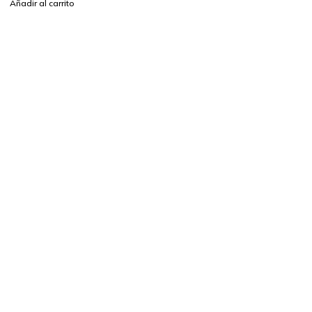
Añadir al carrito
Distribuidor autorizado Rheem – Splendid
Nosotros
Quienes Somos