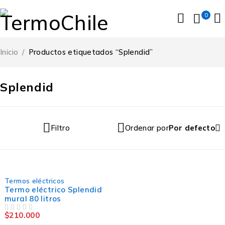
0
Inicio
/
Productos etiquetados “Splendid”
Splendid
Filtro
Ordenar por
Por defecto
DESTACADO
Termos eléctricos
Termo eléctrico Splendid
mural 80 litros
$
210.000
VALORADO CON
DE 5