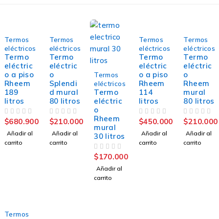
Termos
Termos
Termos
Termos
eléctricos
eléctricos
eléctricos
eléctricos
Termo
Termo
Termo
Termo
eléctric
eléctric
eléctric
eléctric
o a piso
o
o a piso
o
Termos
Rheem
Splendi
Rheem
Rheem
eléctricos
189
d mural
Termo
114
mural
litros
80 litros
eléctric
litros
80 litros
o
Rheem
VALORADO CON
DE 5
VALORADO CON
DE 5
VALORADO CON
DE 5
VALORADO CON
DE 5
$
680.900
$
210.000
$
450.000
$
210.000
mural
Añadir al
Añadir al
Añadir al
Añadir al
30 litros
carrito
carrito
carrito
carrito
VALORADO CON
DE 5
$
170.000
Añadir al
carrito
Termos