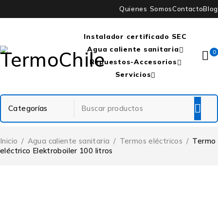
Quienes Somos
Contacto
Blog
Instalador certificado SEC
Agua caliente sanitaria
0
Repuestos-Accesorios
Servicios
Inicio
/
Agua caliente sanitaria
/
Termos eléctricos
/
Termo
eléctrico Elektroboiler 100 litros
DESTACADO