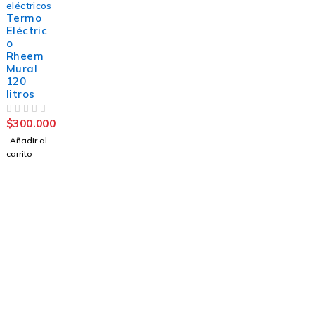
eléctricos
Termo
Eléctric
o
Rheem
Mural
120
litros
VALORADO CON
DE 5
$
300.000
Añadir al
carrito
Nosotros
Quienes Somos
Contacto
Blog